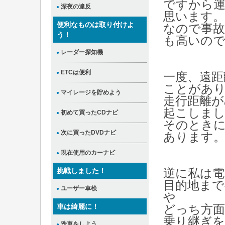
ですから
深夜の違反
●
思います。
便利なものは取り付けよ
なので事故
う！
も高いの
レーダー探知機
●
ETCは便利
●
一度、遠距
ことがあ
マイレージを貯めよう
●
走行距離
起こしま
初めて買ったCDナビ
●
そのとき
次に買ったDVDナビ
●
あります
現在使用のカーナビ
●
挑戦しました！
逆に私は電
目的地まで
ユーザー車検
●
や
車は綺麗に！
どっち方
乗り継ぎ
洗車をしよう
●