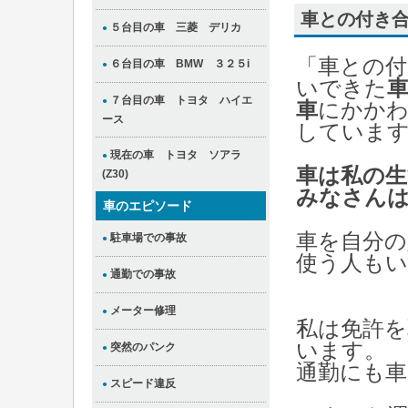
車との付き
５台目の車 三菱 デリカ
●
「車との付
６台目の車 BMW ３２５i
●
いできた
７台目の車 トヨタ ハイエ
●
車
にかかわ
ース
していま
現在の車 トヨタ ソアラ
●
車は私の
(Z30)
みなさん
車のエピソード
車を自分の
駐車場での事故
●
使う人も
通勤での事故
●
メーター修理
●
私は免許を
います。
突然のパンク
●
通勤にも車
スピード違反
●