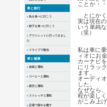
ことか・・
車と旅行
とにかく
魚を食べに行こう
●
実は現在の
いう単純
餃子を食べに行こう
●
（笑）
アウトレットに行ってきまし
●
た
私は車に
ドライブで観光
●
ィオにお
車と健康
カーナビ
にリラッ
仮眠と運転
●
ます。
コーヒーと運転
●
オーディ
した。
疲労と運転
●
なぜなら
程が楽し
ストレッチと運転
●
がこみ上
足湯で疲れを癒す
●