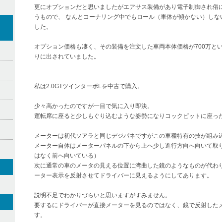
更にオプションだと思いましたがエアサス装備があり電子制御され俗
うもので、 なんとコーナリング中でもロール（車体が傾かない）しな
よ
した。
オプション価格も凄く、その装備を注文した車両本体価格が700万と
りに出されていました。
私は2.0GTツインターボLを中古で購入。
少々高かったのですが一目で気に入り即決。
運転席に座ると少しもぐり込むような姿勢になりコックピットに座っ
メーターは初代ソアラと同じデジパネですがこの車種特有の技が組み
メーター自体はメーターパネルの下から上へ少し進行方向へ向いて取
はなく前へ向いている）
次に通常の車のメータの見える位置に湾曲した鏡のようなものが代わ
ーター表示を反射させてドライバーに見えるようにしてあります。
説明不足でわかりづらいと思いますがすみません。
要するにドライバーが直接メーターを見るのではなく、鏡で反射した
す。