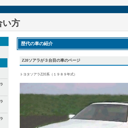
合い方
歴代の車の紹介
Z20ソアラが３台目の車のページ
トヨタソアラZ20系（１９８９年式）
ラ
ラ
ラ