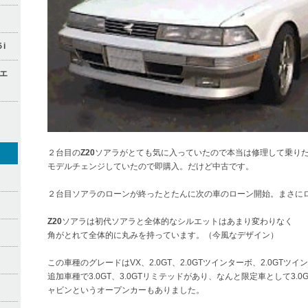
i
エ
２台目の
Z20
ソアラがとても気に入っていたので本当は修理して乗り
モデルチェンジしていたので即購入。だけど中古です。
２台目ソアラのローンが終ったとたんに次の車のローン開始。まさに
Z20
ソアラは初代ソアラと全体的なシルエットはあまり変わりなく
角がとれて全体的に丸みを持っています。（今風なデザイン）
この車種のグレードはVX、2.0GT、2.0GTツインターボ、2.0GTツイ
追加車種で3.0GT、3.0GTリミテッドがあり、なんと限定車として3.
ャビンというオープンカーもありました。