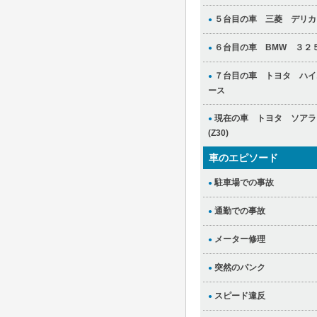
５台目の車 三菱 デリカ
●
６台目の車 BMW ３２５
●
７台目の車 トヨタ ハイ
●
ース
現在の車 トヨタ ソアラ
●
(Z30)
車のエピソード
駐車場での事故
●
通勤での事故
●
メーター修理
●
突然のパンク
●
スピード違反
●