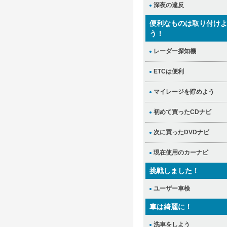
深夜の違反
●
便利なものは取り付け
う！
レーダー探知機
●
ETCは便利
●
マイレージを貯めよう
●
初めて買ったCDナビ
●
次に買ったDVDナビ
●
現在使用のカーナビ
●
挑戦しました！
ユーザー車検
●
車は綺麗に！
洗車をしよう
●