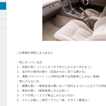
この車種を簡単にまとめると
・気に入っている点
１．加速が良い（ツインターボで出だしからターボがきく）
２．走行中の車内が静か（音楽が小さい音でも聞ける）
３．電動パワーシート（この時代の車では高級車にしかない装備）
・気に入らない点
１．燃費が悪い（車体自体が重いせい？初代もそうだったがドアが何
２．車内が狭い（後部座席に大人は辛い）
３．ドアが長い（２ドア車はしかたないのか）
４．ライトが暗い（初代ソアラと一緒、デザイン重視か）