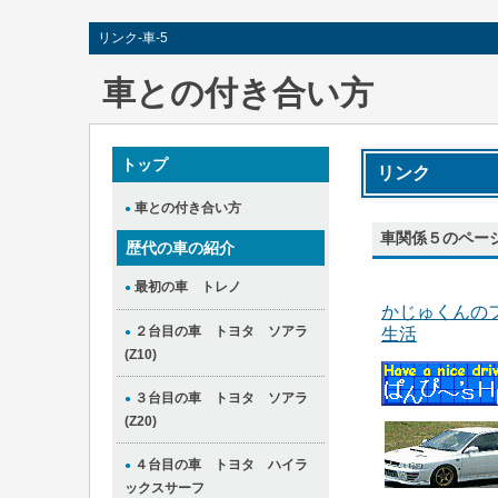
リンク-車-5
車との付き合い方
トップ
リンク
車との付き合い方
●
車関係５のペー
歴代の車の紹介
最初の車 トレノ
●
かじゅくんの
２台目の車 トヨタ ソアラ
生活
●
(Z10)
３台目の車 トヨタ ソアラ
●
(Z20)
４台目の車 トヨタ ハイラ
●
ックスサーフ