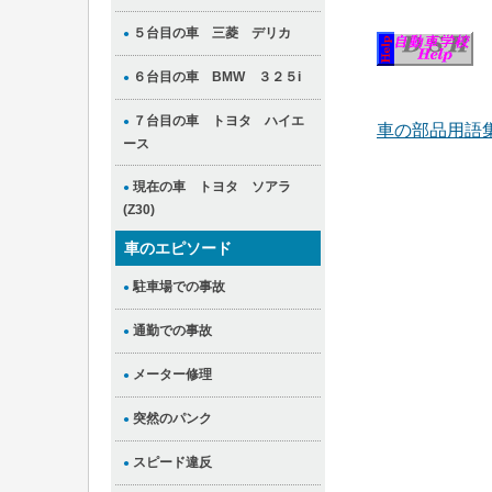
５台目の車 三菱 デリカ
●
６台目の車 BMW ３２５i
●
７台目の車 トヨタ ハイエ
●
車の部品用語
ース
現在の車 トヨタ ソアラ
●
(Z30)
車のエピソード
駐車場での事故
●
通勤での事故
●
メーター修理
●
突然のパンク
●
スピード違反
●