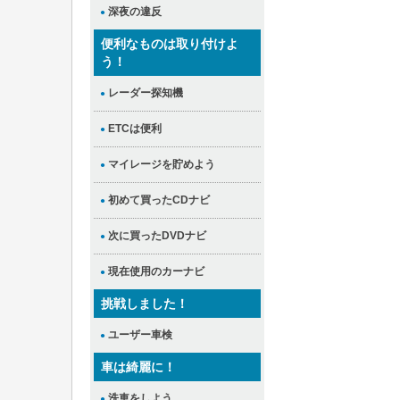
深夜の違反
●
便利なものは取り付けよ
う！
レーダー探知機
●
ETCは便利
●
マイレージを貯めよう
●
初めて買ったCDナビ
●
次に買ったDVDナビ
●
現在使用のカーナビ
●
挑戦しました！
ユーザー車検
●
車は綺麗に！
洗車をしよう
●